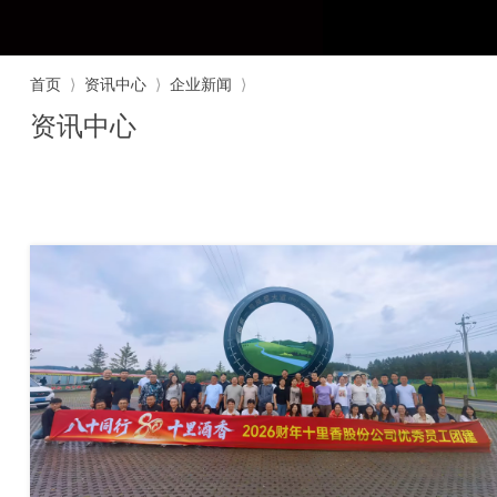
首页
⟩
资讯中心
⟩
企业新闻
⟩
资讯中心