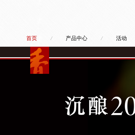
首页
/
产品中心
/
活动