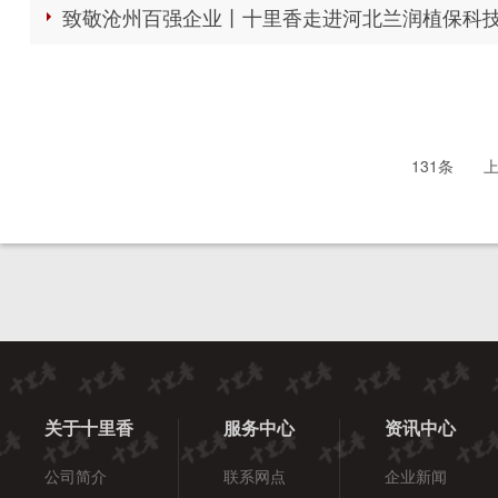
致敬沧州百强企业丨十里香走进河北兰润植保科
131条
关于十里香
服务中心
资讯中心
公司简介
联系网点
企业新闻