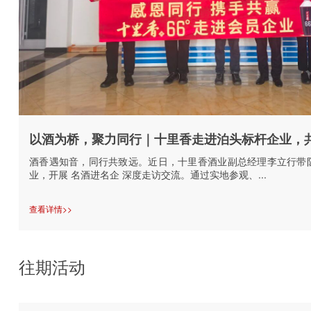
以酒为桥，聚力同行｜十里香走进泊头标杆企业，
酒香遇知音，同行共致远。近日，十里香酒业副总经理李立行带
业，开展 名酒进名企 深度走访交流。通过实地参观、...
查看详情>>
往期活动