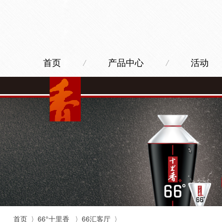
首页
/
产品中心
/
活动
首页
⟩
66°十里香
⟩
66汇客厅
⟩