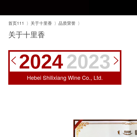
首页111
⟩
关于十里香
⟩
品质荣誉
⟩
关于十里香
2024
2023
20
Hebei Shilixiang Wine Co., Ltd.