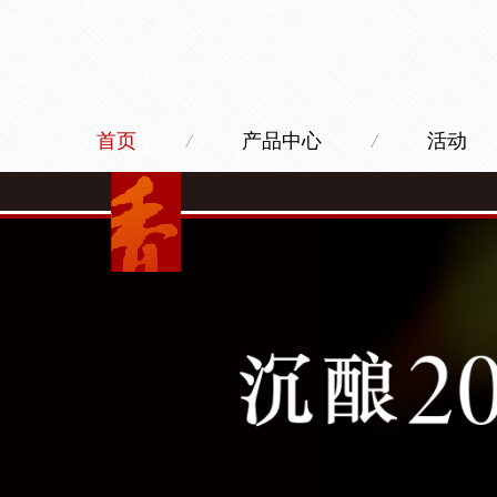
首页
/
产品中心
/
活动