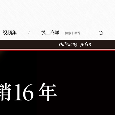
视频集
/
线上商城